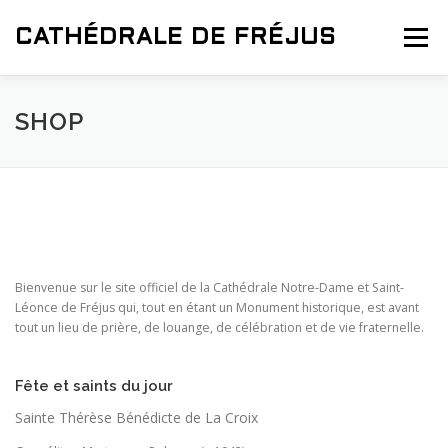
Aller
au
CATHÉDRALE DE FRÉJUS
Menu
contenu
ACCUEIL
HORAIRES
CÉLÉBRATIONS
SHOP
GRANDIR DANS LA FOI
CONTACT
NEWSLETTER
ESPACE JUBILÉ 2025
Bienvenue sur le site officiel de la Cathédrale Notre-Dame et Saint-
Léonce de Fréjus qui, tout en étant un Monument historique, est avant
tout un lieu de prière, de louange, de célébration et de vie fraternelle.
Fête et saints du jour
Sainte Thérèse Bénédicte de La Croix